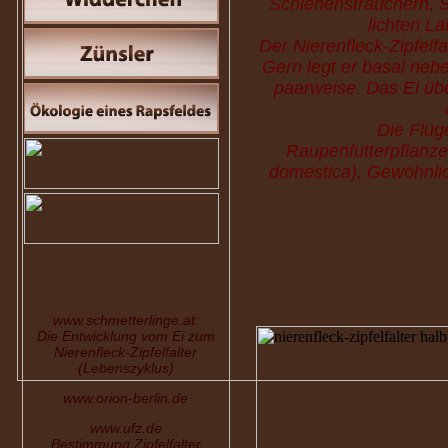
Schlehensträuchern, S
lichten La
Der Nierenfleck-Zipfelfa
Gern legt er basal neb
paarweise. Das Ei übe
Die Flüg
Raupenfutterpflanz
domestica), Gewöhnlic
www.schmetterlinge.at:
Die Entwicklung vom Ei zum
Nierenfleck-Zipfelfalter
(Lebenszyklus)
www.orion-berlin.de
www.ufz.de
Bestimmung Zipfelfalter