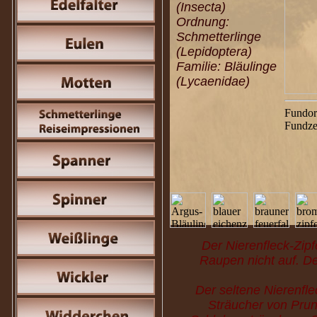
(Insecta)
Ordnung:
Schmetterlinge
(Lepidoptera)
Familie: Bläulinge
(Lycaenidae)
Fundor
Fundze
Der Nierenfleck-Zipfe
Raupen nicht auf. De
Der seltene Nierenfle
Sträucher von Prun