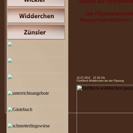
sowohl auf mesophilem
Die Flügelspannweit
Raupenfutterpflanzen:
16.07.2012 15.34 Uhr
Fünffleck-Widderchen bei der Paarung