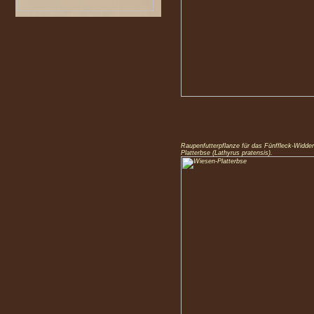
Raupenfutterpflanze für das Fünffleck-Widde
Platterbse (Lathyrus pratensis).