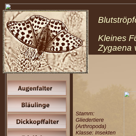
Blutströ
Kleines F
Zygaena v
Stamm:
Gliedertiere
(Arthropoda)
Klasse: Insekten