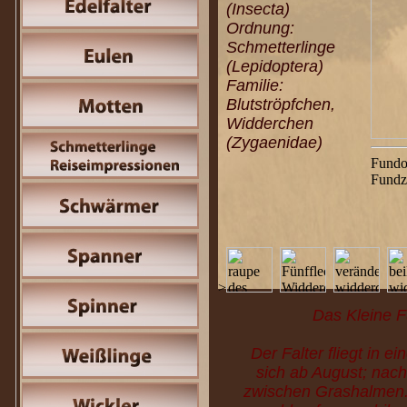
(Insecta)
Ordnung:
Schmetterlinge
(Lepidoptera)
Familie:
Blutströpfchen,
Widderchen
(Zygaenidae)
Fundo
Fundz
>
Das Kleine F
Der Falter fliegt in e
sich ab August; nach
zwischen Grashalmen. 