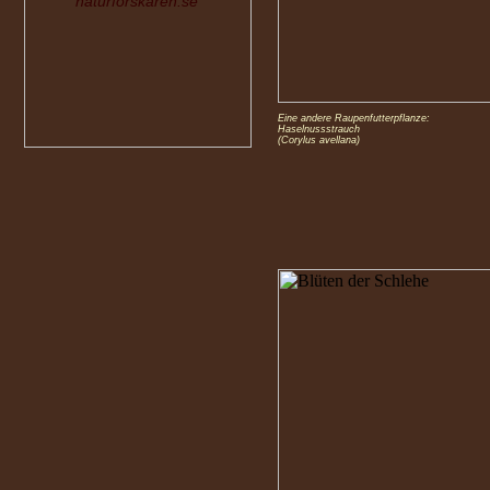
naturforskaren.se
Eine andere Raupenfutterpflanze:
Haselnussstrauch
(Corylus avellana)