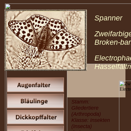
Spanner 
Zweifarbi
Broken-bar
Electropha
Hasselfält
Stamm:
Gliedertiere
(Arthropoda)
Klasse: Insekten
(Insecta)