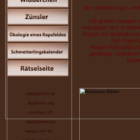
Der dämmerungs- und n
Die grünen Raupen m
verpuppen sich in eine
Puppe mit dunkelbraune
Die Flügels
Raupenfutterpflanzen
pendula), Vogelbee
Schle
...lepidoptera.se
...lepiforum.org
...euroleps.ch
...lepidoptera.eu
www2.nrm.se