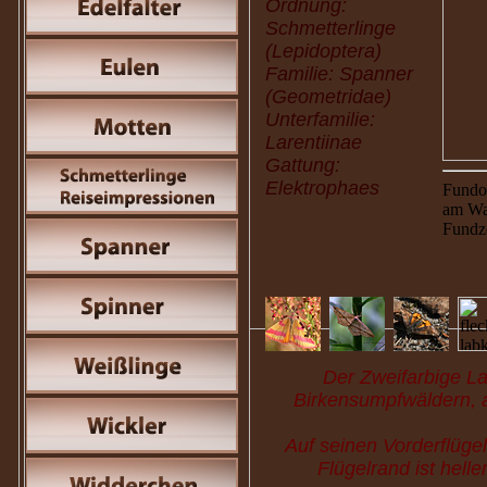
Ordnung:
Schmetterlinge
(Lepidoptera)
Familie: Spanner
(Geometridae)
Unterfamilie:
Larentiinae
Gattung:
Elektrophaes
Fundo
am Wa
Fundz
Der Zweifarbige La
Birkensumpfwäldern, 
Auf seinen Vorderflüge
Flügelrand ist helle